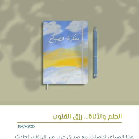
الحِلم والأناة… رزق القلوب
18/09/2025
هذا الصباح، تواصلت مع صديق عزيز عبر الهاتف، نحادث
بعضنا قبل أن تزدحم الحياة. كانت المكالمة أشبه بمجلس
“
المِشراق
”
الذي اعتاد عليه آباؤنا وأجدادنا؛ يتبادلون فيه
الأحاديث قبل أن يتوجّه كل واحد منهم إلى حقله وبستانه.
وفي حديثنا المشراقي ذاك، أنار صديقي المكالمة بذكر حديث