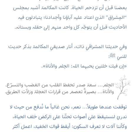
للنبي
ﷺ
:
«إن فيك خلتين يحبهما الله: الحِلم والأناة».
الحِلم
…
سعة صدر تحفظ القلب من الغضب والتسرّع.
والأناة
…
بصيرةٌ تعصم من قرارات العجلة وزلاّت الطريق.
توقفت عندها طويلاً
…
نعم، نحن غالباً ما نُدفع من حيث لا
ندري لنستيقظ على أصوات تحثّنا على الركض خلف الحياة،
وكأننا آلات لا تعرف السكون: أيقظ قواك الخفية، اعمل أكثر
لتنال أكثر
…
حتى نكاد نُساق إلى طاحونة لا تنتهي، نطحن فيها
أعمارنا وأعصابنا، ثم نكتشف أن الرزق مقدَّر، لا يزيده لهاث ولا
ينقصه تأنٍّ.
كنتُ في حاجة إلى مثل هذا الحديث، يذكّرني أن القيمة
الحقيقية ليست في الإنجاز الصاخب، بل في أن أكون هادئاً،
متأنياً، رحيمًا بنفسي وبالآخرين.
كل صباح يمنحنا خياراً: أن نركض حتى نحترق، أو أن نتمهّل
حتى نطمئن. والرزق سيأتي بقدر الله، لكن الطمأنينة لا تُمنح
إلا لمن تعلّم أن يعيش بالرفق والحِلم.