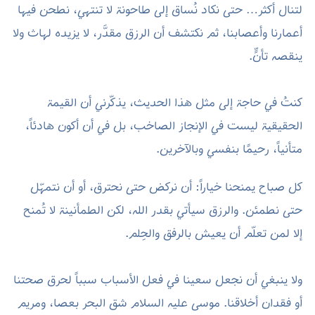
ولا ينبغي أن نجعل سعينا في فعل الأسباب سبباً لحرق صحتنا
أو فقدان أخلاقنا. موسى عليه السلام شق البحر بعصا، ومريم
عليها السلام أسقطت الرطب بهزّة رقيقة لجذع نخلة باسق.
ليس المقصود أن ننتظر المعجزات، بل أن ندرك أن الأسباب
تُثمر وتُبارك حين تكون بعيدة عن معصية أو ظلمٍ للنفس أو
للآخرين.
ليكن صباحنا أناةً تضيء خطانا، وحِلماً يلين به قلبنا، وحمداً لله
الذي يحب هذه الخصال في عباده.
جديد المفكرة
صفحة البداية